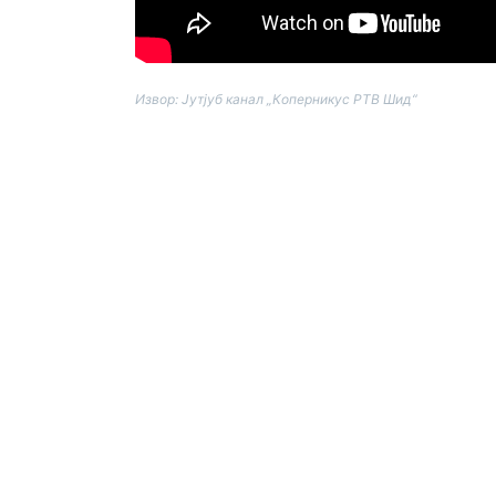
Извор: Јутјуб канал „Коперникус РТВ Шид“