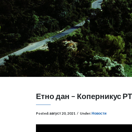
Етно дан – Коперникус Р
Posted:
август 20, 2021
/
Under:
Новости