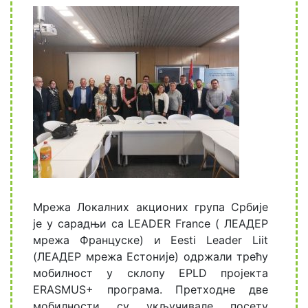
Мрежа Локалних акционих група Србије
је у сарадњи са LEADER France ( ЛЕАДЕР
мрежа Француске) и Eesti Leader Liit
(ЛЕАДЕР мрежа Естоније) одржали трећу
мобилност у склопу EPLD пројекта
ERASMUS+ програма. Претходне две
мобилности су укључивале посету