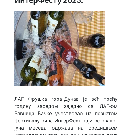
ИнтерФесту 2023.
ЛАГ Фрушка гора-Дунав је већ трећу
годину заредом заједно са ЛАГ-ом
Равница Бачке учествовао на познатом
фестивалу вина ИнтерФест који се сваког
јуна месеца одржава на средишњем