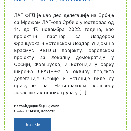
ЛАГ ФГД је као део делегације из Србије
са Мрежом ЛАГ-ова Србије учествовао од
14. до 17. новембра 2022. године, као
пројектни партнер са Леадером
Француска и Естонском Леадер Унијом на
Ерасмус +ЕПЛД пројекту, европском
пројекту за локалну демократију у
Србији, Француској и Естонији у сврху
ширења ЛЕАДЕР-а. У оквиру пројекта
делегације Србије и Естоније биле су
присутне на Националном конгресу
локалних акционих група у […]
Posted: децембар 20, 2022
Under:
LEADER
,
Новости
Read Me