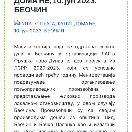
ДОМАЋЕ, 10. јун 2023.
БЕОЧИН
Манифестација која се одржава сваког
јуна у Беочину у организацији ЛАГ-а
Фрушка гора-Дунав је део пројекта из
ЛСРР 2020-2023. који се успешно
проводи већ трећу годину. Манифестација
подразумева организовање
пољопривредних произвођача и
представљање њихових производа
локалном становништву, у овом случају
Беочина. Произвођачи су са својим
производима дошли из општина Шид,
Беочин и Бачка Паланка као и излагачи
из ЛАГ-а Равница Бачке који заједно са