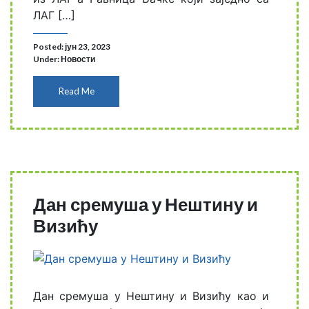
ЛАГ […]
Posted: јун 23, 2023
Under:
Новости
Read Me
Дан сремуша у Нештину и
Визићу
Дан сремуша у Нештину и Визићу као и