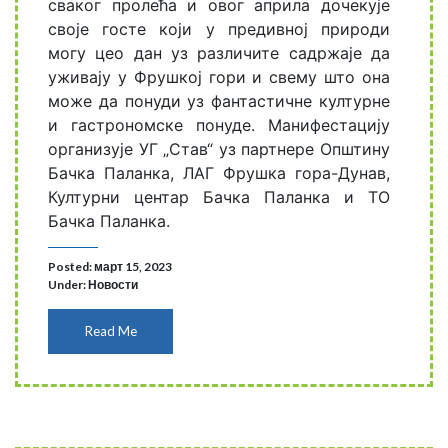
сваког пролећа и овог априла дочекује
своје госте који у предивној природи
могу цео дан уз различите садржаје да
уживају у Фрушкој гори и свему што она
може да понуди уз фантастичне културне
и гастрономске понуде. Манифестацију
организује УГ „Став“ уз партнере Општину
Бачка Паланка, ЛАГ Фрушка гора-Дунав,
Културни центар Бачка Паланка и ТО
Бачка Паланка.
Posted: март 15, 2023
Under:
Новости
Read Me