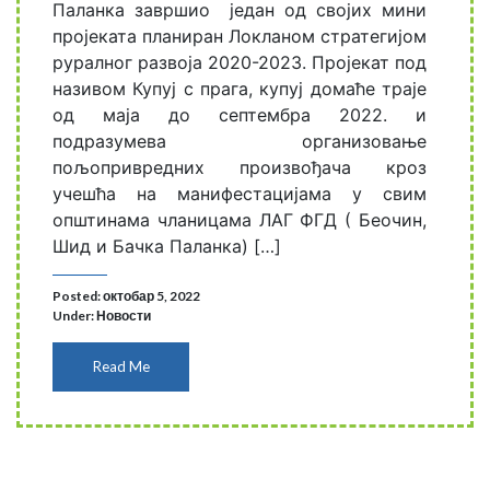
Паланка завршио један од својих мини
пројеката планиран Локланом стратегијом
руралног развоја 2020-2023. Пројекат под
називом Купуј с прага, купуј домаће траје
од маја до септембра 2022. и
подразумева организовање
пољопривредних произвођача кроз
учешћа на манифестацијама у свим
општинама чланицама ЛАГ ФГД ( Беочин,
Шид и Бачка Паланка) […]
Posted: октобар 5, 2022
Under:
Новости
Read Me