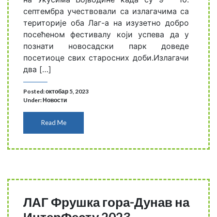
септембра учествовали са излагачима са
територије оба Лаг-а на изузетно добро
посећеном фестивалу који успева да у
познати новосадски парк доведе
посетиоце свих старосних доби.Излагачи
два […]
Posted: октобар 5, 2023
Under:
Новости
Read Me
ЛАГ Фрушка гора-Дунав на