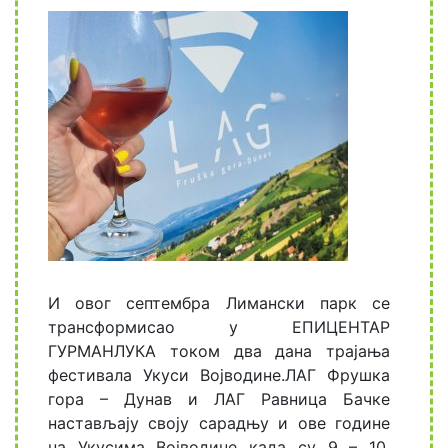
И овог септембра Лимански парк се
трансформисао у ЕПИЦЕНТАР
ГУРМАНЛУКА током два дана трајања
фестивала Укуси Војводине.ЛАГ Фрушка
гора – Дунав и ЛАГ Равница Бачке
настављају своју сарадњу и ове године
на Укусима Војводине када су 9 – 10.