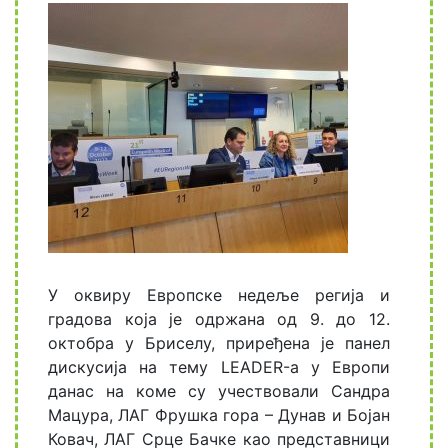
У оквиру Европске недеље регија и
градова која је одржана од 9. до 12.
октобра у Бриселу, приређена је панел
дискусија на тему LEADER-а у Европи
данас на коме су учествовали Сандра
Мацура, ЛАГ Фрушка гора – Дунав и Бојан
Ковач, ЛАГ Срце Бачке као представници