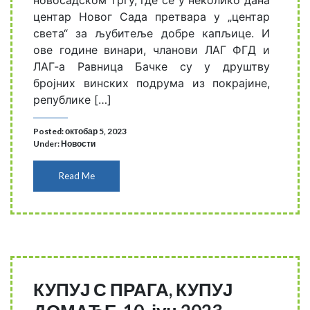
новосадском тргу, где се у неколико дана
центар Новог Сада претвара у „центар
света“ за љубитеље добре капљице. И
ове године винари, чланови ЛАГ ФГД и
ЛАГ-а Равница Бачке су у друштву
бројних винских подрума из покрајине,
републике […]
Posted: октобар 5, 2023
Under:
Новости
Read Me
КУПУЈ С ПРАГА, КУПУЈ