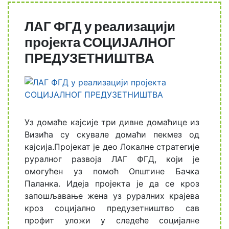
ЛАГ ФГД у реализацији
пројекта СОЦИЈАЛНОГ
ПРЕДУЗЕТНИШТВА
Уз домаће кајсије три дивне домаћице из
Визића су скувале домаћи пекмез од
кајсија.Пројекат је део Локалне стратегије
руралног развоја ЛАГ ФГД, који је
омогућен уз помоћ Општине Бачка
Паланка. Идеја пројекта је да се кроз
запошљавање жена уз руралних крајева
кроз социјално предузетништво сав
профит уложи у следеће социјалне