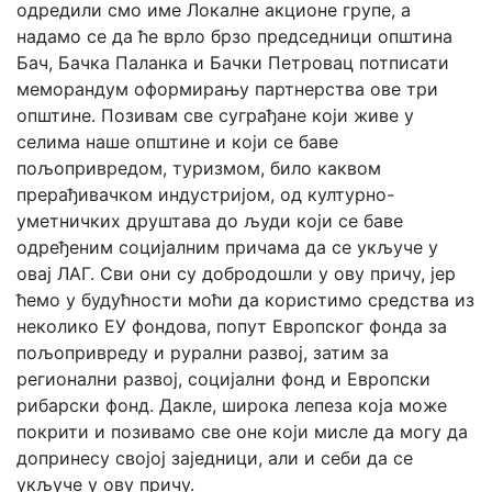
одредили смо име Локалне акционе групе, а
надамо се да ће врло брзо председници општина
Бач, Бачка Паланка и Бачки Петровац потписати
меморандум оформирању партнерства ове три
општине. Позивам све суграђане који живе у
селима наше општине и који се баве
пољопривредом, туризмом, било каквом
прерађивачком индустријом, од културно-
уметничких друштава до људи који се баве
одређеним социјалним причама да се укључе у
овај ЛАГ. Сви они су добродошли у ову причу, јер
ћемо у будућности моћи да користимо средства из
неколико ЕУ фондова, попут Европског фонда за
пољопривреду и рурални развој, затим за
регионални развој, социјални фонд и Европски
рибарски фонд. Дакле, широка лепеза која може
покрити и позивамо све оне који мисле да могу да
допринесу својој заједници, али и себи да се
укључе у ову причу.