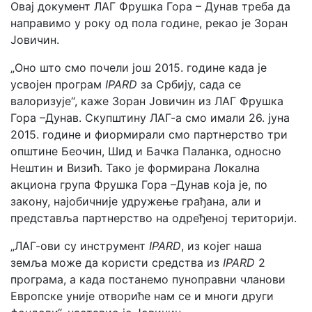
Овај документ ЛАГ Фрушка Гора – Дунав треба да
направимо у року од пола године, рекао је Зоран
Јовичин.
„Оно што смо почели још 2015. године када је
усвојен програм
IPARD
за Србију, сада се
валоризује“, каже Зоран Јовичин из ЛАГ Фрушка
Гора –Дунав. Скупштину ЛАГ-а смо имали 26. јуна
2015. године и фиормирали смо партнерство три
општине Беочин, Шид и Бачка Паланка, односно
Нештин и Визић. Тако је формирана Локална
акциона група Фрушка Гора –Дунав која је, по
закону, најобичније удружење грађана, али и
представља партнерство на одређеној територији.
„ЛАГ-ови су инструмент
IPARD
, из којег наша
земља може да користи средства из
IPARD
2
програма, а када постанемо пуноправни чланови
Европске уније отвориће нам се и многи други