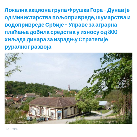
Локална акциона група Фрушка Гора – Дунав је
од Министарства пољопривреде, шумарства и
водопривреде Србије – Управе за аграрна
плаћања добила средства у износу од 800
хиљада динара за израдњу Стратегије
руралног развоја.
Нештин