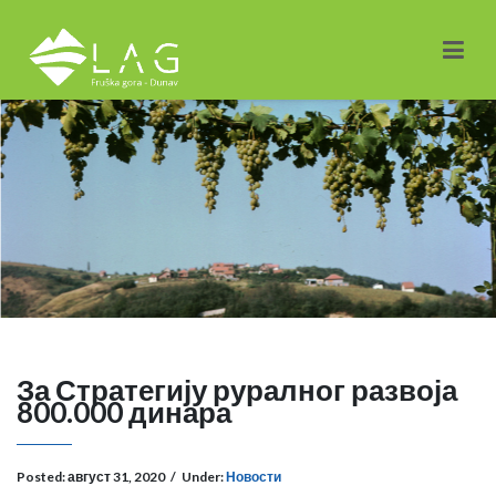
За Стратегију руралног развоја
800.000 динара
Posted:
август 31, 2020
/
Under:
Новости