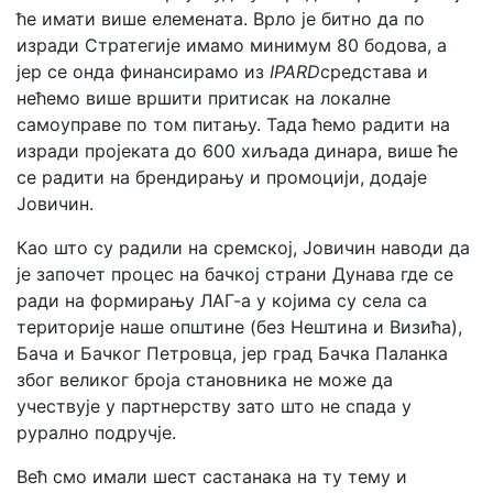
ће имати више елемената. Врло је битно да по
изради Стратегије имамо минимум 80 бодова, а
јер се онда финансирамо из
IPARD
средстава и
нећемо више вршити притисак на локалне
самоуправе по том питању. Тада ћемо радити на
изради пројеката до 600 хиљада динара, више ће
се радити на брендирању и промоцији, додаје
Јовичин.
Као што су радили на сремској, Јовичин наводи да
је започет процес на бачкој страни Дунава где се
ради на формирању ЛАГ-а у којима су села са
територије наше општине (без Нештина и Визића),
Бача и Бачког Петровца, јер град Бачка Паланка
због великог броја становника не може да
учествује у партнерству зато што не спада у
рурално подручје.
Већ смо имали шест састанака на ту тему и