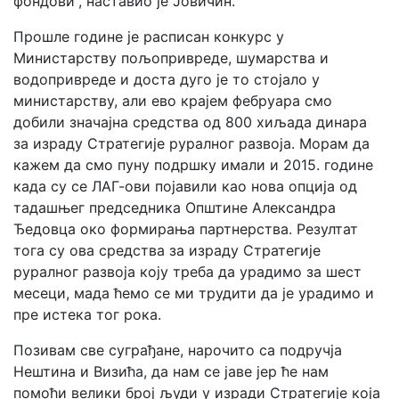
фондови“, наставио је Јовичин.
Прошле године је расписан конкурс у
Министарству пољопривреде, шумарства и
водопривреде и доста дуго је то стојало у
министарству, али ево крајем фебруара смо
добили значајна средства од 800 хиљада динара
за израду Стратегије руралног развоја. Морам да
кажем да смо пуну подршку имали и 2015. године
када су се ЛАГ-ови појавили као нова опција од
тадашњег председника Општине Александра
Ђедовца око формирања партнерства. Резултат
тога су ова средства за израду Стратегије
руралног развоја коју треба да урадимо за шест
месеци, мада ћемо се ми трудити да је урадимо и
пре истека тог рока.
Позивам све суграђане, нарочито са подручја
Нештина и Визића, да нам се јаве јер ће нам
помоћи велики број људи у изради Стратегије која