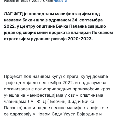
Posted:
октобар 5, 2022
/
Under:
Новости
ЛАГ ФГД је последњом манифестацијим под
називом Бакин шпајз одржаном 24. септембра
2022. у центру општине Бачка Паланка завршио
један од својих мини пројеката планиран Локланом
стратегијом руралног развоја 2020-2023.
Пројекат под називом Купуј с прага, купуј домаће
траје од маја до септембра 2022. и подразумева
организовање пољопривредних произвођача кроз
учешћа на манифестацијама у свим општинама
чланицама ЛАГ ФГД ( Беочин, Шид и Бачка
Паланка) као и на две велике манифестације које
се одржавају у Новом Саду Укуси Војводине и