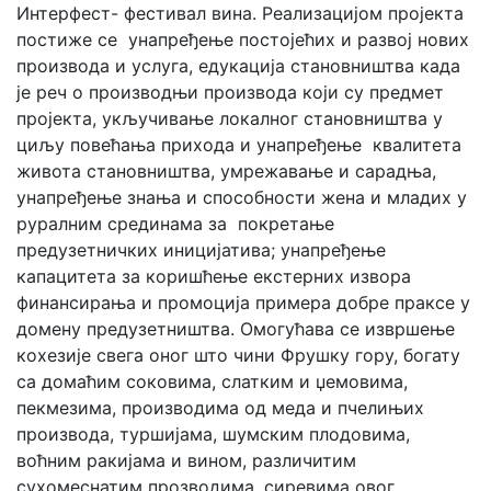
Интерфест- фестивал вина. Реализацијом пројекта
постиже се унапређење постојећих и развој нових
производа и услуга, едукација становништва када
је реч о производњи производа који су предмет
пројекта, укључивање локалног становништва у
циљу повећања прихода и унапређење квалитета
живота становништва, умрежавање и сарадња,
унапређење знања и способности жена и младих у
руралним срединама за покретање
предузетничких иницијатива; унапређење
капацитета за коришћење екстерних извора
финансирања и промоција примера добре праксе у
домену предузетништва. Омогућава се извршење
кохезије свега оног што чини Фрушку гору, богату
са домаћим соковима, слатким и џемовима,
пекмезима, производима од меда и пчелињих
производа, туршијама, шумским плодовима,
воћним ракијама и вином, различитим
сухомеснатим прозводима, сиревима овог