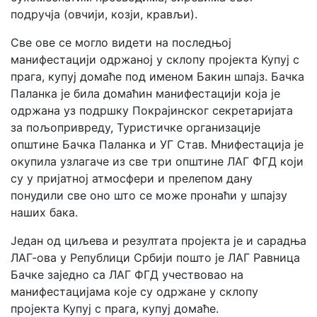
подручја (овчији, козји, крављи).
Све ове се могло видети на последњој
манифестацији одржаној у склопу пројекта Купуј с
прага, купуј домаће под именом Бакин шпајз. Бачка
Паланка је била домаћин манифестацији која је
одржана уз подршку Покрајинског секретаријата
за пољопривреду, Туристичке организације
општине Бачка Паланка и УГ Став. Мнифестација је
окупила узлагаче из све три општине ЛАГ ФГД који
су у пријатној атмосфери и прелепом дану
понудили све оно што се може пронаћи у шпајзу
наших бака.
Један од циљева и резултата пројекта је и сарадња
ЛАГ-ова у Републици Србији пошто је ЛАГ Равница
Бачке заједно са ЛАГ ФГД учествовао на
манифестацијама које су одржане у склопу
пројекта Купуј с прага, купуј домаће.