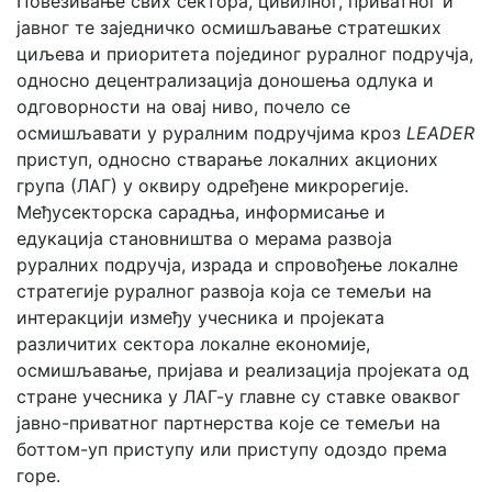
Повезивање свих сектора, цивилног, приватног и
јавног те заједничко осмишљавање стратешких
циљева и приоритета појединог руралног подручја,
односно децентрализација доношења одлука и
одговорности на овај ниво, почело се
осмишљавати у руралним подручјима кроз
LEADER
приступ, односно стварање локалних акционих
група (ЛАГ) у оквиру одређене микрорегије.
Међусекторска сарадња, информисање и
едукација становништва о мерама развоја
руралних подручја, израда и спровођење локалне
стратегије руралног развоја која се темељи на
интеракцији између учесника и пројеката
различитих сектора локалне економије,
осмишљавање, пријава и реализација пројеката од
стране учесника у ЛАГ-у главне су ставке оваквог
јавно-приватног партнерства које се темељи на
боттом-уп приступу или приступу одоздо према
горе.