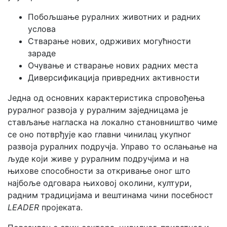
Побољшање руралних животних и радних
услова
Стварање нових, одрживих могућности
зараде
Очување и стварање нових радних места
Диверсификација привредних активности
Једна од основних карактеристика спровођења
руралног развоја у руралним заједницама је
стављање нагласка на локално становништво чиме
се оно потврђује као главни чинилац укупног
развоја руралних подручја. Управо то ослањање на
људе који живе у руралним подручјима и на
њихове способности за откривање оног што
најбоље одговара њиховој околини, култури,
радним традицијама и вештинама чини посебност
LEADER
пројеката.