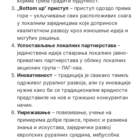
којима треба градити будућност.
„Bottom up“ приступ
– приступ одоздо према
горе – укључивање свих расположивих снага
у локалним заједницама које доприносе
квалитетном развоју кроз изношење идеја и
могућих решења.
Успостављање локалних партнерстава
–
јединствена идеја стварања локалних јавно-
приватних партнерстава у облику локалних
акционих група – ЛАГ-ова.
Иновативност
– традиција је свакако темељ
одрживог руралног развоја, али су иновације
нужне како би се традиционалне вредности
представиле на нов и тржишно конкурентан
начин.
Умрежавање
– повезивање, учење на
примерима добре праксе, пренос и размена
знања и искустава, заједнички развој
европских руралних средина, међусобна