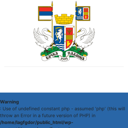
Warning
: Use of undefined constant php - assumed 'php' (this will
throw an Error in a future version of PHP) in
/home/lagfgdor/public_html/wp-