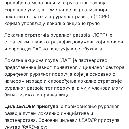
провођења мера политике руралног развоја
Европске уније, а темељи се на реализацији
локалних стратегија руралног развоја (ЛСРР)
којима управљају локалне акционе групе.
Локална стратегија руралног развоја (ЛСРР) је
стратешки планско-развојни документ који доноси
и спроводи ЛАГ на подручју које обухвата.
Локална акциона група (ЛАГ) је партнерство
представника јавног, приватног и цивилног сектора
одређеног руралног подручја које је основано с
намером израде и спровођења локалне стратегије
руралног развоја тог подручја, а чији чланови могу
бити физичка и правна лица.
Циљ
LEADER
приступа
је промовисање руралног
развоја путем локалних иницијатива и
партнерстава. Основни циљеви
LEADER
приступа
унутар
IPARD
-а су: