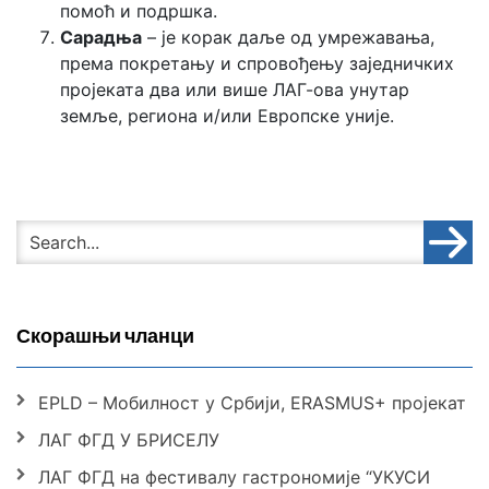
помоћ и подршка.
Сарадња
– је корак даље од умрежавања,
према покретању и спровођењу заједничких
пројеката два или више ЛАГ-ова унутар
земље, региона и/или Европске уније.
Скорашњи чланци
EPLD – Мобилност у Србији, ERASMUS+ пројекат
ЛАГ ФГД У БРИСЕЛУ
ЛАГ ФГД на фестивалу гастрономије “УКУСИ