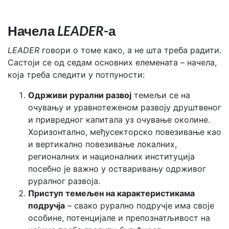
Начела
LEADER
-а
LEADER
говори о томе како, а не шта треба радити.
Састоји се од седам основних елемената – начела,
која треба следити у потпуности:
Одрживи рурални развој
темељи се на
очувању и уравнотеженом развоју друштвеног
и привредног капитала уз очување околине.
Хоризонтално, међусекторско повезивање као
и вертикално повезивање локалних,
регионалних и националних институција
посебно је важно у остваривању одрживог
руралног развоја.
Приступ темељен на карактеристикама
подручја
– свако рурално подручје има своје
особине, потенцијале и препознатљивост на